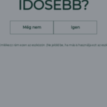
IDŐSEBB?
Még nem
Igen
Emlékezz rám ezen az eszközön.
(Ne jelöld be, ha más is használja ezt az esz
accharomyces Carlsbe...
árjunk csak?
, tudjuk. Ismerősen hangzik, igaz? Ezt figyeld: 188
 a sörfőzdék komoly problémába ütköztek. A sör a